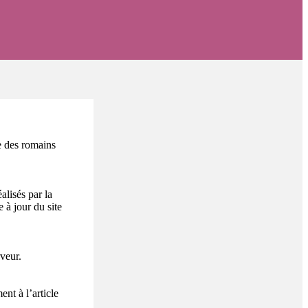
ue des romains
alisés par la
à jour du site
veur.
nt à l’article