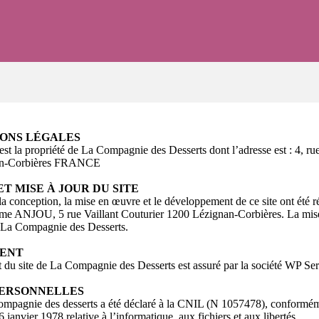
ONS LÉGALES
 est la propriété de La Compagnie des Desserts dont l’adresse est : 4, r
an-Corbières FRANCE
T MISE À JOUR DU SITE
a conception, la mise en œuvre et le développement de ce site ont été ré
ume ANJOU, 5 rue Vaillant Couturier 1200 Lézignan-Corbières. La mise 
ar La Compagnie des Desserts.
ENT
 du site de La Compagnie des Desserts est assuré par la société WP Ser
PERSONNELLES
compagnie des desserts a été déclaré à la CNIL (N 1057478), conforméme
6 janvier 1978 relative à l’informatique, aux fichiers et aux libertés.