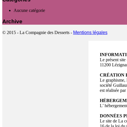
Aucune catégorie
Archive
© 2015 - La Compagnie des Desserts -
Mentions légales
INFORMATI
Le présent site
11200 Lézign
CRÉATION E
Le graphisme, l
société Guilla
est réalisée p
HÉBERGEM
L’ hébergement
DONNÉES 
Le site de La 
16 de la loi du 